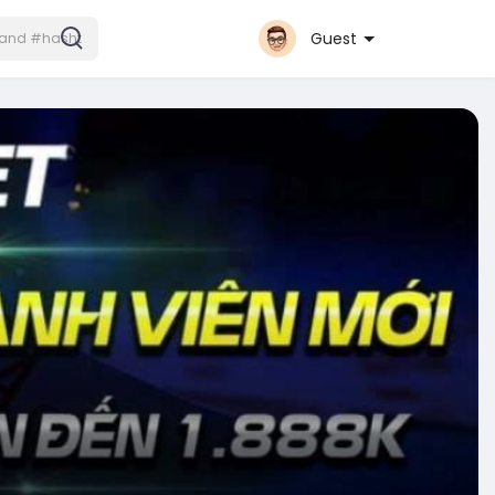
Guest