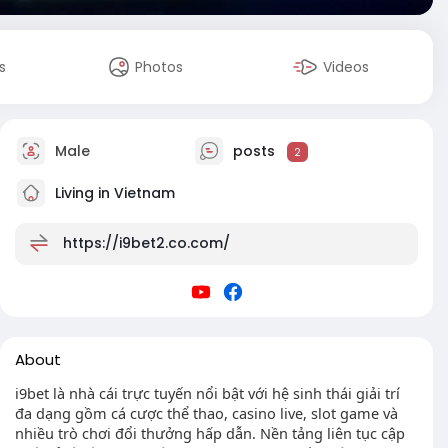
s
Photos
Videos
Male
posts
2
Living in Vietnam
https://i9bet2.co.com/
About
i9bet là nhà cái trực tuyến nổi bật với hệ sinh thái giải trí
đa dạng gồm cá cược thể thao, casino live, slot game và
nhiều trò chơi đổi thưởng hấp dẫn. Nền tảng liên tục cập