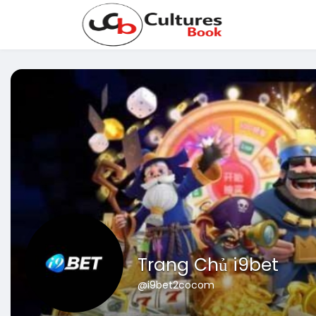
Trang Chủ i9bet
@i9bet2cocom