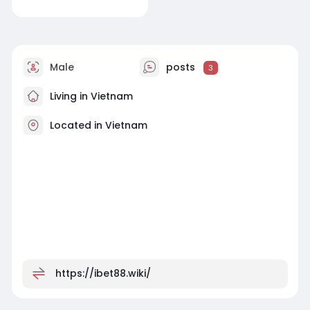
Male
posts
3
Living in Vietnam
Located in Vietnam
https://ibet88.wiki/