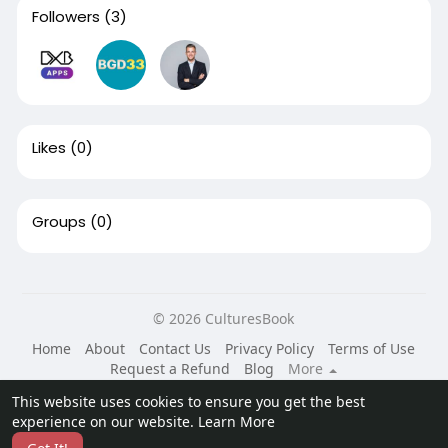
Followers
(3)
Likes
(0)
Groups
(0)
© 2026 CulturesBook
Home
About
Contact Us
Privacy Policy
Terms of Use
Request a Refund
Blog
More
Language
This website uses cookies to ensure you get the best
experience on our website.
Learn More