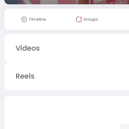
Timeline
Groups
Videos
Reels