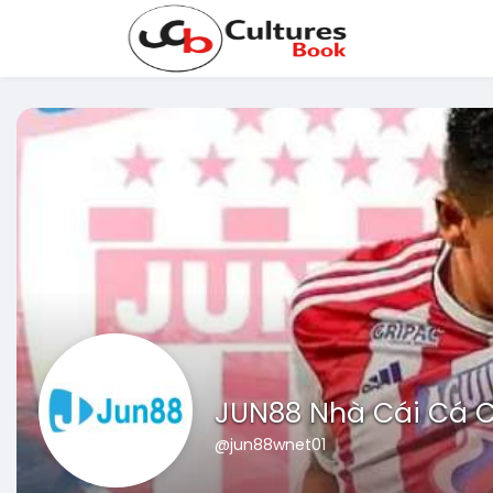
JUN88 Nhà Cái Cá C
@jun88wnet01