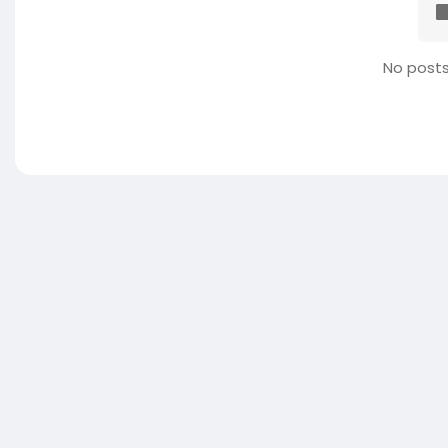
No posts