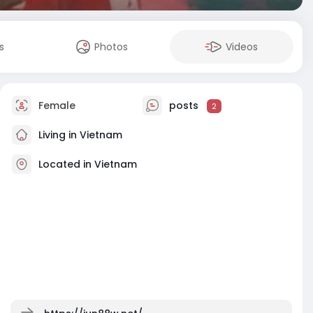
s
Photos
Videos
Female
posts
2
Living in Vietnam
Located in Vietnam