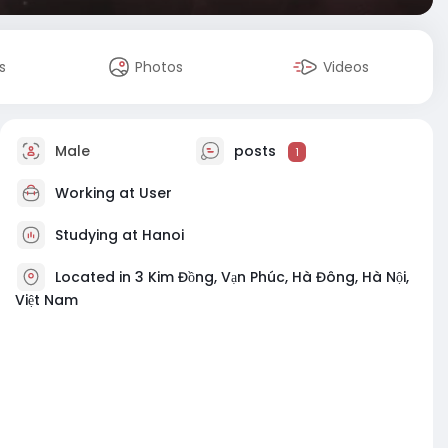
s
Photos
Videos
Male
posts
1
Working at User
Studying at Hanoi
Located in 3 Kim Đồng, Vạn Phúc, Hà Đông, Hà Nội,
Việt Nam