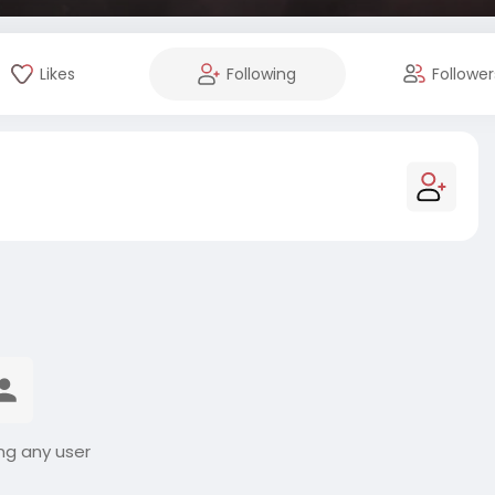
Likes
Following
Follower
ng any user