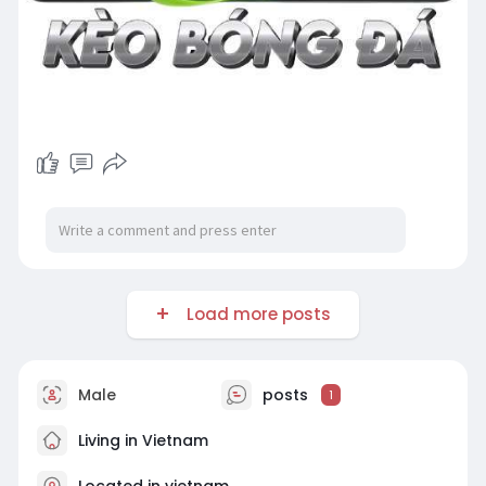
Load more posts
Male
posts
1
Living in Vietnam
Located in vietnam