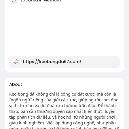
https://keobongda67.com/
About
Kèo bóng đá không chỉ là công cụ đặt cược, mà còn là
“ngôn ngữ” riêng của giới cá cược, giúp người chơi đọc
vị thị trường và dự đoán xu hướng trận đấu. Để thành
thạo, bạn cần thường xuyên cập nhật kiến thức, luyện
tập phân tích dữ liệu, và học hỏi từ những người chơi
giàu kinh nghiệm. Việc áp dụng công nghệ, như phần
mềm phân tích kèo và hệ thống cảnh báo biến động, sẽ