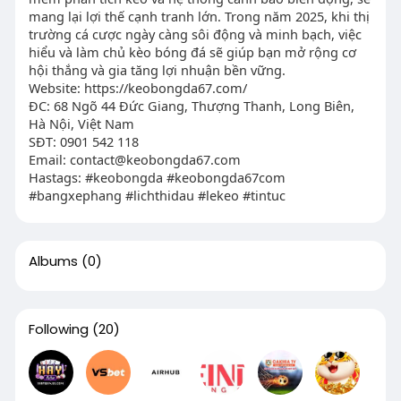
mang lại lợi thế cạnh tranh lớn. Trong năm 2025, khi thị
trường cá cược ngày càng sôi động và minh bạch, việc
hiểu và làm chủ kèo bóng đá sẽ giúp bạn mở rộng cơ
hội thắng và gia tăng lợi nhuận bền vững.
Website: https://keobongda67.com/
ĐC: 68 Ngõ 44 Đức Giang, Thượng Thanh, Long Biên,
Hà Nội, Việt Nam
SĐT: 0901 542 118
Email:
contact@keobongda67.com
Hastags: #keobongda #keobongda67com
#bangxephang #lichthidau #lekeo #tintuc
Albums
(0)
Following
(20)