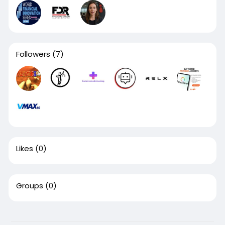
Followers
(7)
Likes
(0)
Groups
(0)