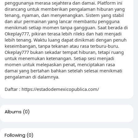
penggunanya merasa sejahtera dan damai. Platform ini
dirancang untuk memberikan pengalaman hiburan yang
tenang, nyaman, dan menyenangkan. Sistem yang stabil
dan alur permainan yang lancar membantu pengguna
menikmati setiap momen tanpa gangguan. Saat berada di
Okeplay777, pikiran terasa lebih rileks dan hati menjadi
lebih tenang. Waktu luang dapat dinikmati dengan penuh
keseimbangan, tanpa tekanan atau rasa terburu-buru.
Okeplay777 bukan sekadar tempat hiburan, tetapi ruang
untuk menemukan ketenangan. Setiap sesi menjadi
momen untuk melepaskan penat, menciptakan rasa
damai yang bertahan bahkan setelah selesai menikmati
pengalaman di dalamnya.
Daftar : https://estadodemexicopublica.com/
Albums
(0)
Following
(0)