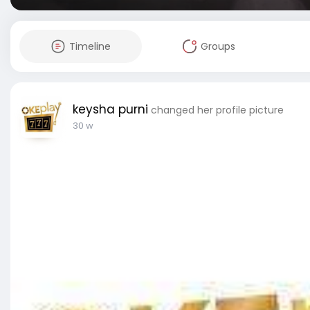
Timeline
Groups
keysha purni
changed her profile picture
30 w