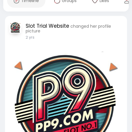
Timeline
Groups
Likes
Slot Trial Website
changed her profile
picture
2 yrs