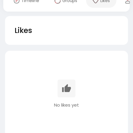
Timeline
Groups
Likes
Likes
No likes yet