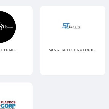
ERFUMES
SANGITA TECHNOLOGIES