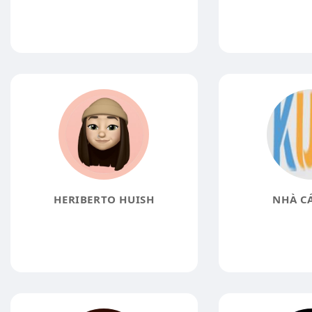
HERIBERTO HUISH
NHÀ CÁ