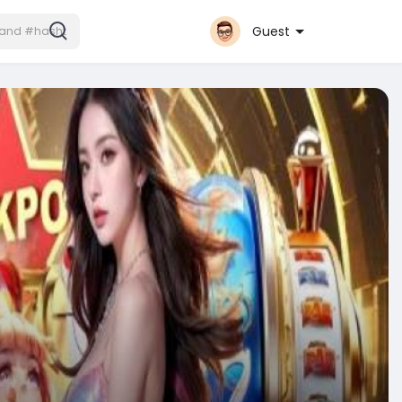
Guest