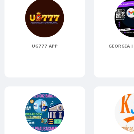
UG777 APP
GEORGIA J