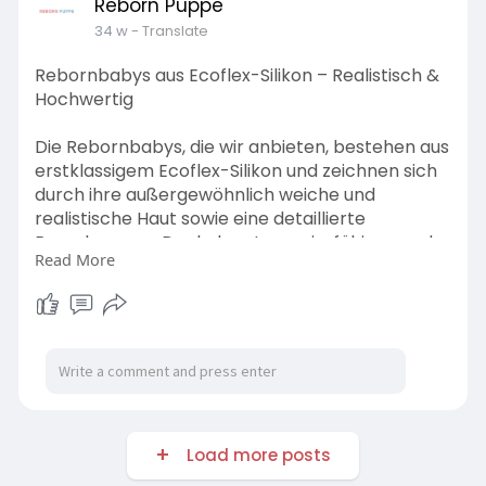
Reborn Puppe
34 w
- Translate
Rebornbabys aus Ecoflex-Silikon – Realistisch &
Hochwertig
Die Rebornbabys, die wir anbieten, bestehen aus
erstklassigem Ecoflex-Silikon und zeichnen sich
durch ihre außergewöhnlich weiche und
realistische Haut sowie eine detaillierte
Bemalung aus. Dank des strapazierfähigen und
Read More
unbedenklichen Silikons können realistische
Modelle hergestellt werden, die auch ins Wasser
dürfen. Zusätzlich zu Puppen aus 100 % Silikon
bieten wir auch preiswerte Mischungen aus
Silikon und Vinyl an.
Visit Us:
https://rebornpuppe.de/collect....ions/reborn-
baby-sil
Load more posts