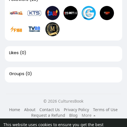
Likes
(0)
Groups
(0)
© 2026 CulturesBook
Home
About
Contact Us
Privacy Policy
Terms of Use
Request a Refund
Blog
More
Language
This website uses cookies to ensure you get the best