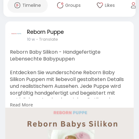
Timeline
Groups
Likes
Reborn Puppe
10 w
- Translate
Reborn Baby Silikon - Handgefertigte
Lebensechte Babypuppen
Entdecken Sie wunderschöne Reborn Baby
Silikon Puppen mit liebevoll gestalteten Details
und realistischem Aussehen. Jede Puppe wird
sorgfältig handgefertigt und begeistert mit
natürlichem Ausdruck, weicher Optik und
Read More
hochwertiger Verarbeitung, ideal für Sammler
und Puppenliebhaber.
Besuchen:
https://rebornpuppe.de/collect....ions/reborn-
baby-sil