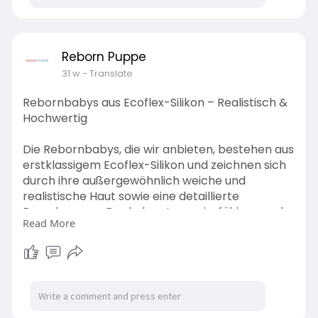
Reborn Puppe
31 w
- Translate
Rebornbabys aus Ecoflex-Silikon – Realistisch &
Hochwertig
Die Rebornbabys, die wir anbieten, bestehen aus
erstklassigem Ecoflex-Silikon und zeichnen sich
durch ihre außergewöhnlich weiche und
realistische Haut sowie eine detaillierte
Bemalung aus. Dank des strapazierfähigen und
Read More
unbedenklichen Silikons können realistische
Modelle hergestellt werden, die auch ins Wasser
dürfen.
Visit Us:
https://rebornpuppe.de/collect....ions/reborn-
baby-sil