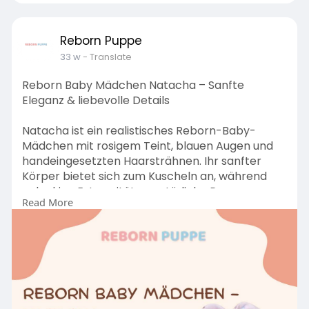
Reborn Puppe
33 w
- Translate
Reborn Baby Mädchen Natacha – Sanfte
Eleganz & liebevolle Details
Natacha ist ein realistisches Reborn-Baby-
Mädchen mit rosigem Teint, blauen Augen und
handeingesetzten Haarsträhnen. Ihr sanfter
Körper bietet sich zum Kuscheln an, während
gelenkige Extremitäten natürliche Posen
Read More
zulassen. Ideal für liebevolle Spiel- und
Sammelmomente.
Visit Us:
https://rebornpuppe.de/product....s/reborn-
baby-madche