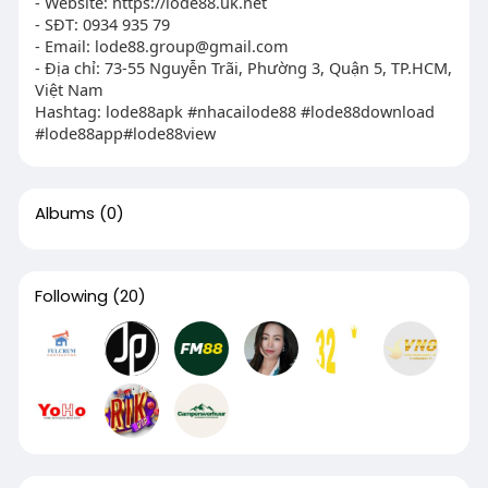
- Website: https://lode88.uk.net
- SĐT: 0934 935 79
- Email:
lode88.group@gmail.com
- Địa chỉ: 73-55 Nguyễn Trãi, Phường 3, Quận 5, TP.HCM,
Việt Nam
Hashtag: lode88apk #nhacailode88 #lode88download
#lode88app#lode88view
Albums
(0)
Following
(20)