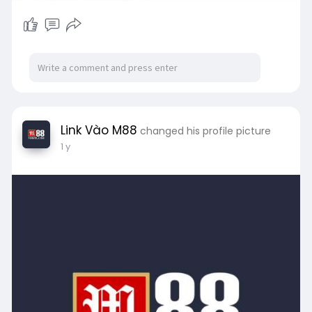
Link Vào M88
changed his profile picture
1 y