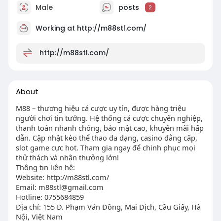
Male
posts
2
Working at
http://m88stl.com/
http://m88stl.com/
About
M88 – thương hiệu cá cược uy tín, được hàng triệu
người chơi tin tưởng. Hệ thống cá cược chuyên nghiệp,
thanh toán nhanh chóng, bảo mật cao, khuyến mãi hấp
dẫn. Cập nhật kèo thể thao đa dạng, casino đẳng cấp,
slot game cực hot. Tham gia ngay để chinh phục mọi
thử thách và nhận thưởng lớn!
Thông tin liên hệ:
Website: http://m88stl.com/
Email:
m88stl@gmail.com
Hotline: 0755684859
Địa chỉ: 155 Đ. Phạm Văn Đồng, Mai Dịch, Cầu Giấy, Hà
Nội, Việt Nam