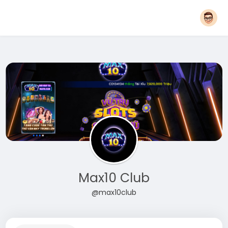
Max10 Club
@max10club