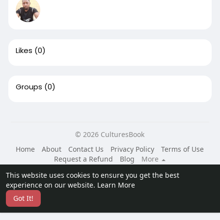
Likes
(0)
Groups
(0)
© 2026 CulturesBook
Home
About
Contact Us
Privacy Policy
Terms of Use
Request a Refund
Blog
More
Language
This website uses cookies to ensure you get the best
experience on our website.
Learn More
Got It!