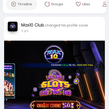
Timeline
Groups
Likes
Max10 Club
changed his profile cover
2 yrs