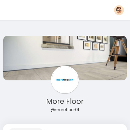
More Floor
@morefloor01