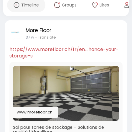
Timeline
Groups
Likes
More Floor
37 w
- Translate
https://www.morefloor.ch/fr/en....hance-your-
storage-s
www.morefloor.ch
Sol pour zones de stockage – Solutions de
qualité | MoreFloor