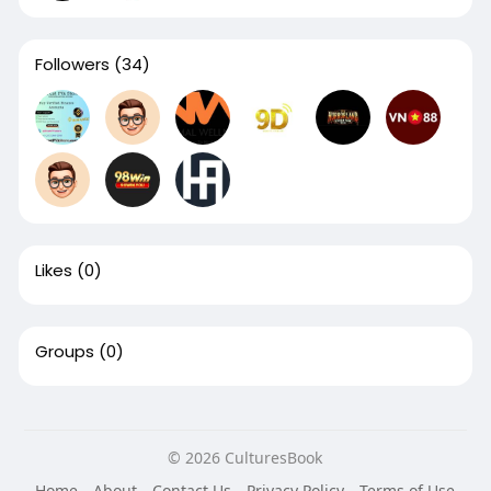
Followers
(34)
Likes
(0)
Groups
(0)
© 2026 CulturesBook
Home
About
Contact Us
Privacy Policy
Terms of Use