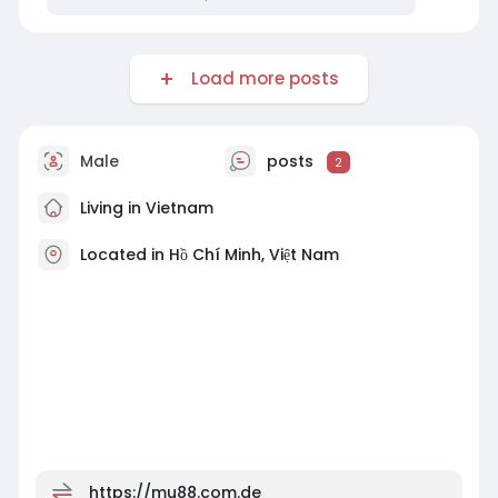
Load more posts
Male
posts
2
Living in Vietnam
Located in Hồ Chí Minh, Việt Nam
https://mu88.com.de