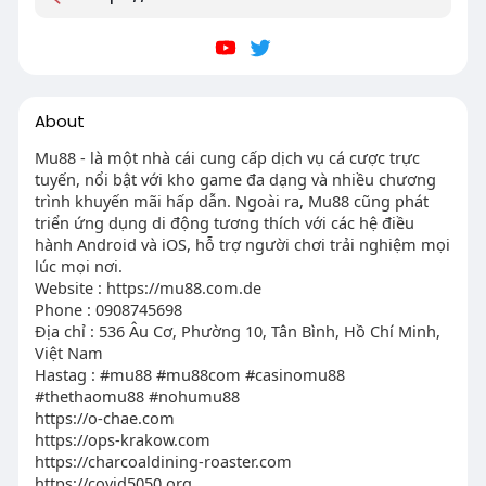
About
Mu88 - là một nhà cái cung cấp dịch vụ cá cược trực
tuyến, nổi bật với kho game đa dạng và nhiều chương
trình khuyến mãi hấp dẫn. Ngoài ra, Mu88 cũng phát
triển ứng dụng di động tương thích với các hệ điều
hành Android và iOS, hỗ trợ người chơi trải nghiệm mọi
lúc mọi nơi.
Website : https://mu88.com.de
Phone : 0908745698
Địa chỉ : 536 Âu Cơ, Phường 10, Tân Bình, Hồ Chí Minh,
Việt Nam
Hastag : #mu88 #mu88com #casinomu88
#thethaomu88 #nohumu88
https://o-chae.com
https://ops-krakow.com
https://charcoaldining-roaster.com
https://covid5050.org