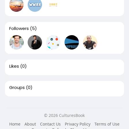
Followers
(5)
Likes
(0)
Groups
(0)
© 2026 CulturesBook
Home
About
Contact Us
Privacy Policy
Terms of Use