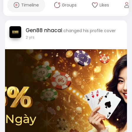
Timeline
Groups
Likes
Gen88 nhacai
changed his profile cover
2 yrs