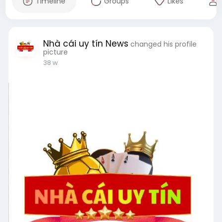
Timeline
Groups
Likes
Nhà cái uy tín News
changed his profile
picture
38 w