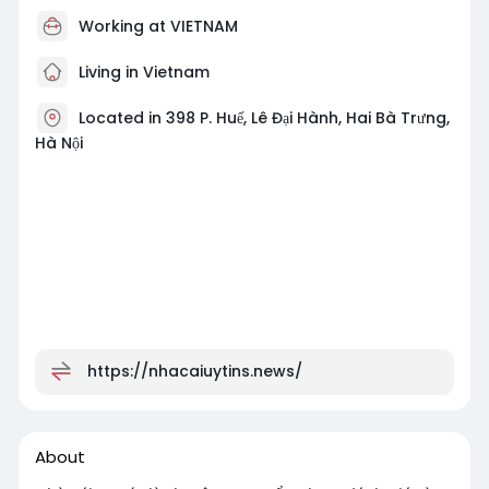
Working at VIETNAM
Living in Vietnam
Located in 398 P. Huế, Lê Đại Hành, Hai Bà Trưng,
Hà Nội
https://nhacaiuytins.news/
About