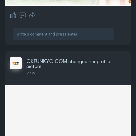
OKFUNKYC COM
changed her profile
picture
27 w