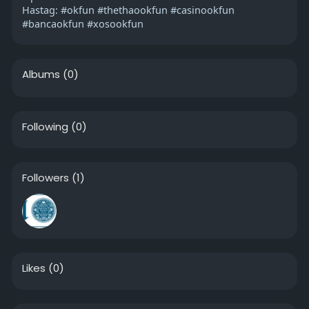
Hastag: #okfun #thethaookfun #casinookfun
#bancaokfun #xosookfun
Albums
(0)
Following
(0)
Followers
(1)
Likes
(0)