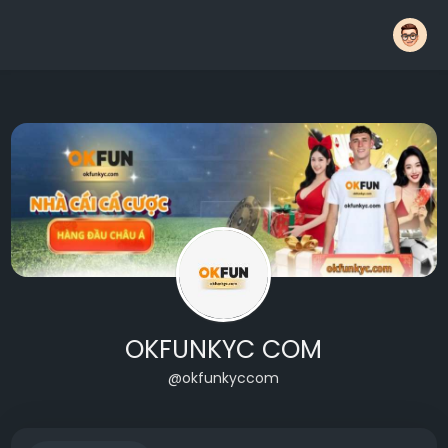
OKFUNKYC COM
@okfunkyccom