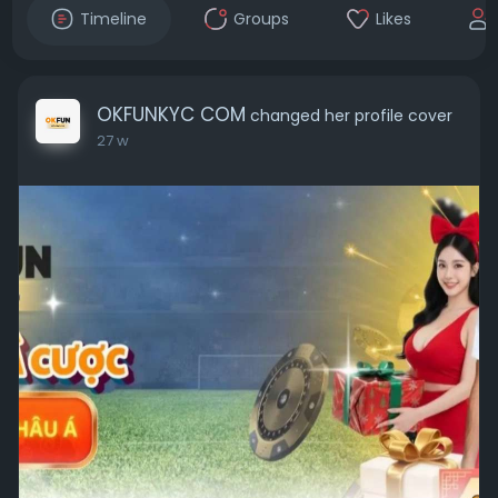
Timeline
Groups
Likes
OKFUNKYC COM
changed her profile cover
27 w