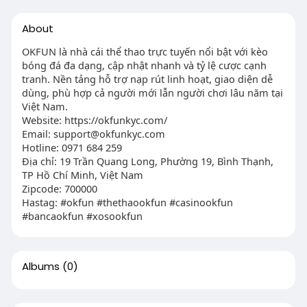
About
OKFUN là nhà cái thể thao trực tuyến nổi bật với kèo
bóng đá đa dạng, cập nhật nhanh và tỷ lệ cược cạnh
tranh. Nền tảng hỗ trợ nạp rút linh hoạt, giao diện dễ
dùng, phù hợp cả người mới lẫn người chơi lâu năm tại
Việt Nam.
Website: https://okfunkyc.com/
Email:
support@okfunkyc.com
Hotline: 0971 684 259
Địa chỉ: 19 Trần Quang Long, Phường 19, Bình Thạnh,
TP Hồ Chí Minh, Việt Nam
Zipcode: 700000
Hastag: #okfun #thethaookfun #casinookfun
#bancaokfun #xosookfun
Albums
(0)