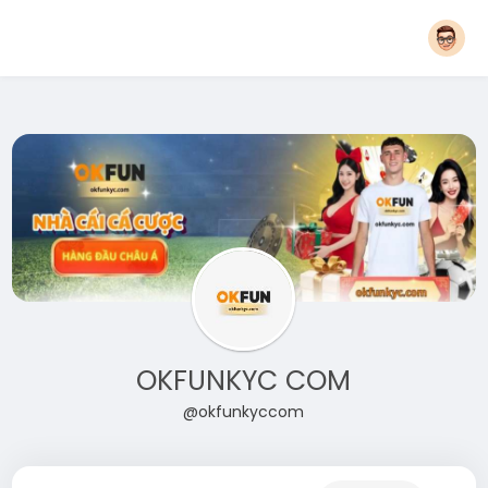
OKFUNKYC COM
@okfunkyccom