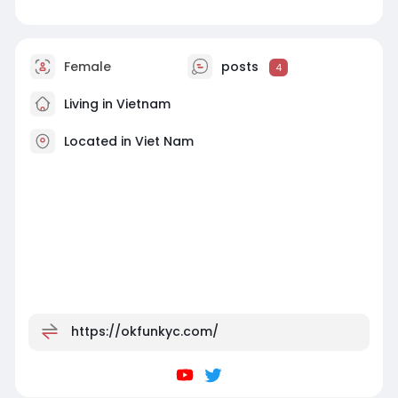
Female
posts
4
Living in Vietnam
Located in Viet Nam
https://okfunkyc.com/