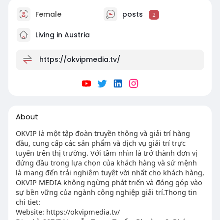
Female
posts
2
Living in Austria
https://okvipmedia.tv/
About
OKVIP là một tập đoàn truyền thông và giải trí hàng
đầu, cung cấp các sản phẩm và dịch vụ giải trí trực
tuyến trên thị trường. Với tầm nhìn là trở thành đơn vị
đứng đầu trong lựa chọn của khách hàng và sứ mệnh
là mang đến trải nghiệm tuyệt vời nhất cho khách hàng,
OKVIP MEDIA không ngừng phát triển và đóng góp vào
sự bền vững của ngành công nghiệp giải trí.Thong tin
chi tiet:
Website: https://okvipmedia.tv/