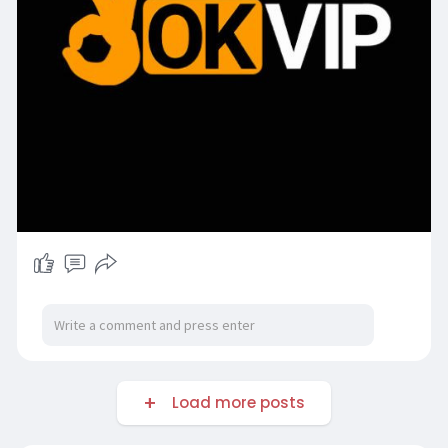
Load more posts