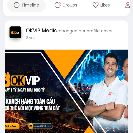
Timeline
Groups
Likes
OKVIP Media
changed her profile cover
2 yrs