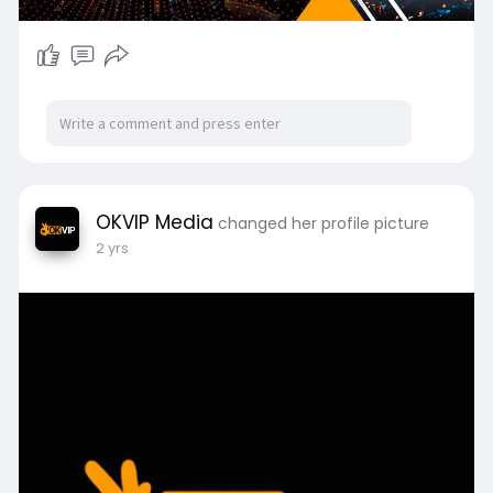
OKVIP Media
changed her profile picture
2 yrs