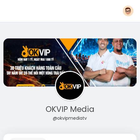
OKVIP Media
@okvipmediatv