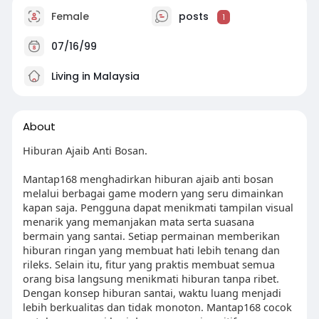
Female
posts
1
07/16/99
Living in Malaysia
About
Hiburan Ajaib Anti Bosan.
Mantap168 menghadirkan hiburan ajaib anti bosan
melalui berbagai game modern yang seru dimainkan
kapan saja. Pengguna dapat menikmati tampilan visual
menarik yang memanjakan mata serta suasana
bermain yang santai. Setiap permainan memberikan
hiburan ringan yang membuat hati lebih tenang dan
rileks. Selain itu, fitur yang praktis membuat semua
orang bisa langsung menikmati hiburan tanpa ribet.
Dengan konsep hiburan santai, waktu luang menjadi
lebih berkualitas dan tidak monoton. Mantap168 cocok