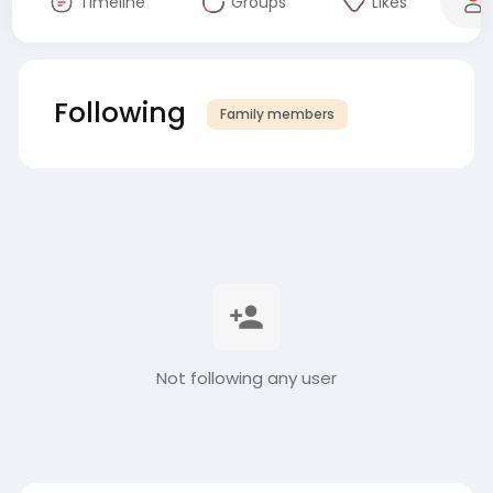
Timeline
Groups
Likes
Following
Family members
Not following any user