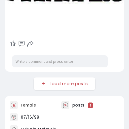
Load more posts
Female
posts
1
07/16/99