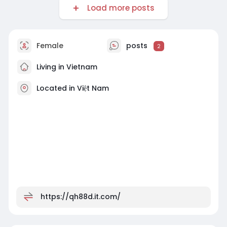
Load more posts
Female
posts
2
Living in Vietnam
Located in Việt Nam
https://qh88d.it.com/