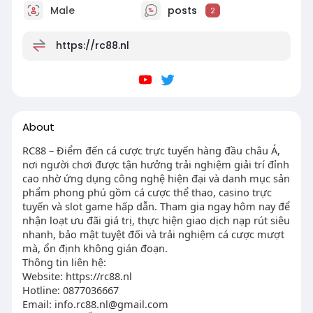
Male
posts
2
https://rc88.nl
About
RC88 – Điểm đến cá cược trực tuyến hàng đầu châu Á,
nơi người chơi được tận hưởng trải nghiệm giải trí đỉnh
cao nhờ ứng dụng công nghệ hiện đại và danh mục sản
phẩm phong phú gồm cá cược thể thao, casino trực
tuyến và slot game hấp dẫn. Tham gia ngay hôm nay để
nhận loạt ưu đãi giá trị, thực hiện giao dịch nạp rút siêu
nhanh, bảo mật tuyệt đối và trải nghiệm cá cược mượt
mà, ổn định không gián đoạn.
Thông tin liên hệ:
Website: https://rc88.nl
Hotline: 0877036667
Email:
info.rc88.nl@gmail.com