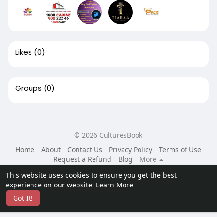
Likes
(0)
Groups
(0)
© 2026 CulturesBook
Home
About
Contact Us
Privacy Policy
Terms of Use
Request a Refund
Blog
More
Language
This website uses cookies to ensure you get the best
experience on our website.
Learn More
Got It!