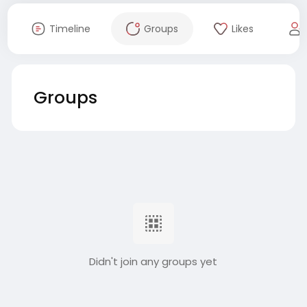
Timeline
Groups
Likes
Groups
Didn't join any groups yet