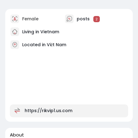
Female
posts
2
Living in Vietnam
Located in Việt Nam
https://rikvip1.us.com
About