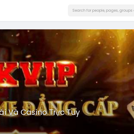
ài Và Casino Trực Tuy