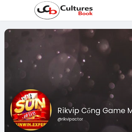
Rikvip Cổng Game M
@rikvipactor