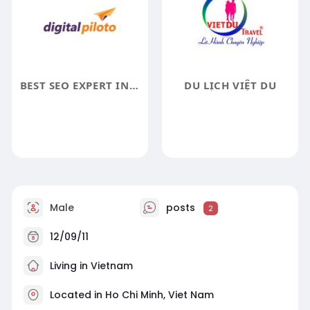
BEST SEO EXPERT IN AHMEDABAD
DU LỊCH VIỆT DU
Male
posts
2
12/09/11
Living in Vietnam
Located in Ho Chi Minh, Viet Nam