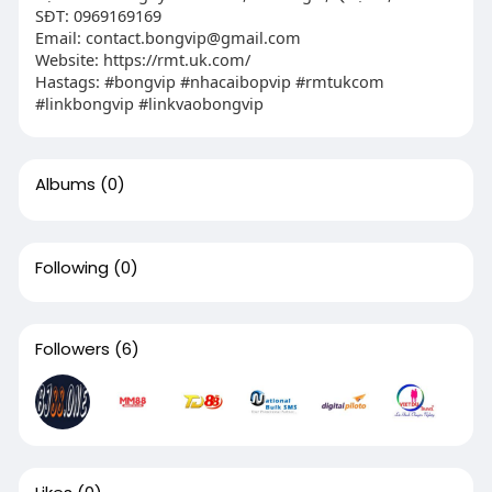
SĐT: 0969169169
Email:
contact.bongvip@gmail.com
Website: https://rmt.uk.com/
Hastags: #bongvip #nhacaibopvip #rmtukcom
#linkbongvip #linkvaobongvip
Albums
(0)
Following
(0)
Followers
(6)