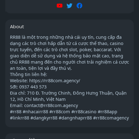
About
RR88 là một trong những nhà cái uy tín, cung cấp đa
dạng các trò chơi hấp dẫn từ cá cược thể thao, casino
trực tuyến, đến các trò chơi slot, poker, baccarat. Với
giao diện dễ sử dụng và hệ thống bảo mật cao, trang
chủ RR88 mang đến cho người chơi trải nghiệm cá cược
an toàn, tiện lợi và đầy thú vị.
Thông tin liên hệ:
Website: https://rr88com.agency/
Sđt: 0937 443 573
Địa chỉ: 710 Đ. Trường Chinh, Đông Hưng Thuận, Quận
12, Hồ Chí Minh, Việt Nam
Email:
contact@rr88com.agency
#rr88 #nhacairr88 #rr88com #rr88casino #rr88app
#linkrr88 #dangkyrr88 #dangnhaprr88 #rr88comagency