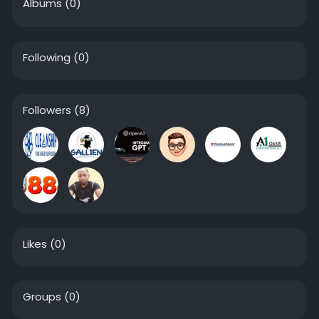
Albums
(0)
Following
(0)
Followers
(8)
Likes
(0)
Groups
(0)