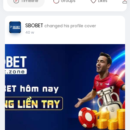
Timeline
Groups
Likes
SBOBET
changed his profile cover
40 w