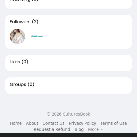
Followers
(2)
Likes
(0)
Groups
(0)
© 2026 CulturesBook
Home
About
Contact Us
Privacy Policy
Terms of Use
Request a Refund
Blog
More