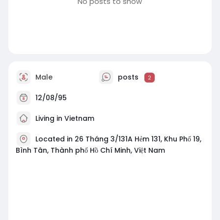
No posts to show
Male
posts
2
12/08/95
Living in Vietnam
Located in 26 Tháng 3/131A Hẻm 131, Khu Phố 19,
Bình Tân, Thành phố Hồ Chí Minh, Việt Nam