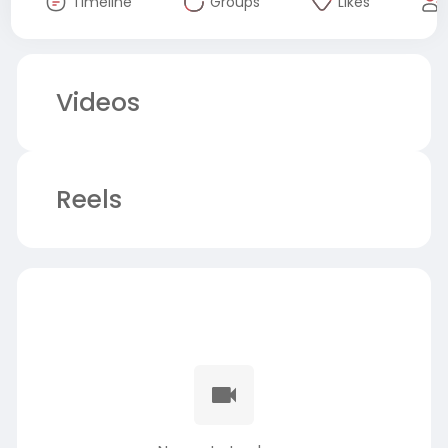
Timeline
Groups
Likes
Videos
Reels