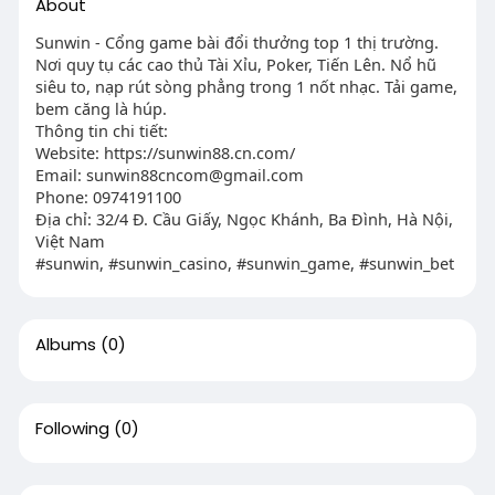
About
Sunwin - Cổng game bài đổi thưởng top 1 thị trường.
Nơi quy tụ các cao thủ Tài Xỉu, Poker, Tiến Lên. Nổ hũ
siêu to, nạp rút sòng phẳng trong 1 nốt nhạc. Tải game,
bem căng là húp.
Thông tin chi tiết:
Website: https://sunwin88.cn.com/
Email:
sunwin88cncom@gmail.com
Phone: 0974191100
Địa chỉ: 32/4 Đ. Cầu Giấy, Ngọc Khánh, Ba Đình, Hà Nội,
Việt Nam
#sunwin, #sunwin_casino, #sunwin_game, #sunwin_bet
Albums
(0)
Following
(0)