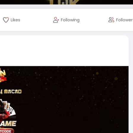
Likes
Following
Follower