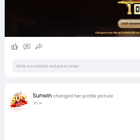
Sunwin
changed her profile picture
35 w