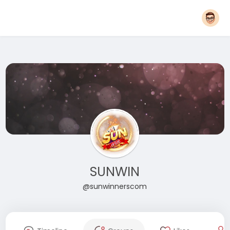
SUNWIN
@sunwinnerscom