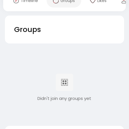
Timeline
Groups
Likes
Groups
Didn't join any groups yet