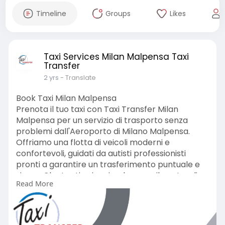
Timeline
Groups
Likes
Taxi Services Milan Malpensa Taxi
Transfer
2 yrs
- Translate
Book Taxi Milan Malpensa
Prenota il tuo taxi con Taxi Transfer Milan
Malpensa per un servizio di trasporto senza
problemi dall'Aeroporto di Milano Malpensa.
Offriamo una flotta di veicoli moderni e
confortevoli, guidati da autisti professionisti
pronti a garantire un trasferimento puntuale e
sicuro. Che tu stia viaggiando verso il centro di
Read More
Milano o altre destinazioni vicine, il nostro servizio
ti assicura comodità e tranquillità. Con tariffe
fisse e un sistema di prenotazione semplice e
veloce, puoi organizzare il tuo viaggio in pochi