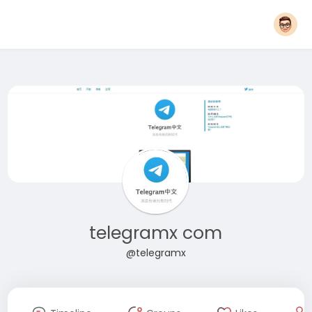
telegramx com
@telegramx