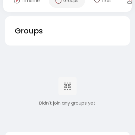
Timeline
Groups
Likes
Groups
Didn't join any groups yet