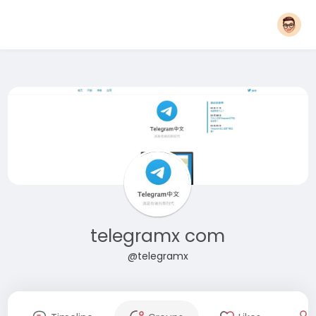
telegramx com
@telegramx