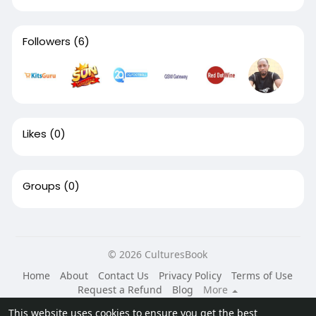
Followers
(6)
Likes
(0)
Groups
(0)
© 2026 CulturesBook
Home
About
Contact Us
Privacy Policy
Terms of Use
Request a Refund
Blog
More
Language
This website uses cookies to ensure you get the best