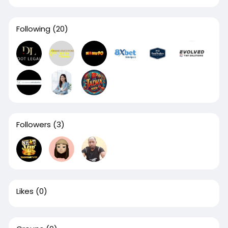
Following
(20)
Followers
(3)
Likes
(0)