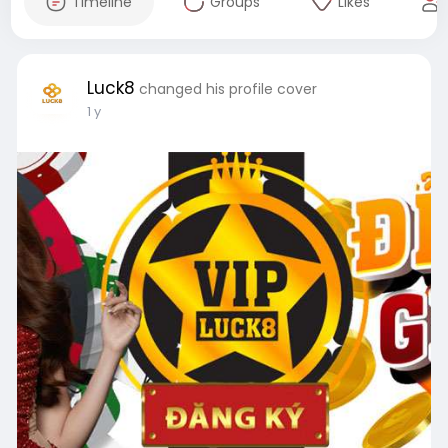
Timeline
Groups
Likes
Luck8
changed his profile cover
1 y