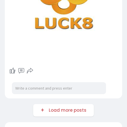
Load more posts