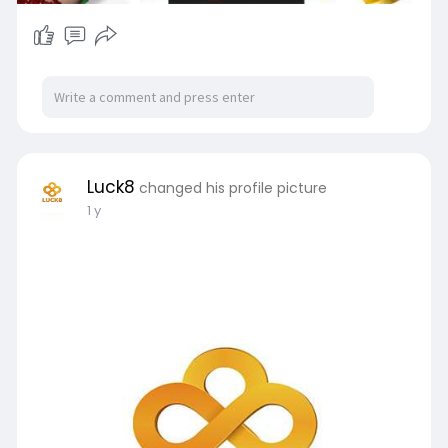
Luck8
changed his profile picture
1 y