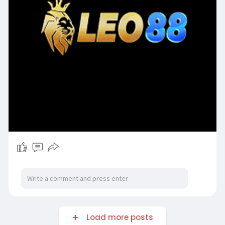
Load more posts