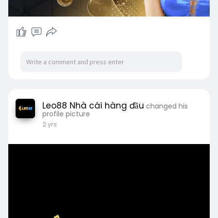
Leo88 Nhà cái hàng đầu
changed his
profile picture
2 yrs