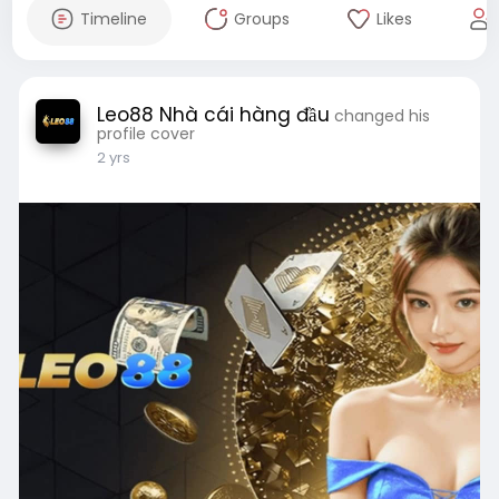
Timeline
Groups
Likes
Leo88 Nhà cái hàng đầu
changed his
profile cover
2 yrs