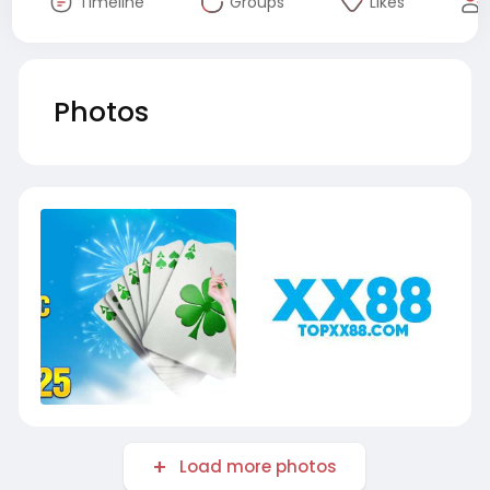
Timeline
Groups
Likes
Photos
Load more photos