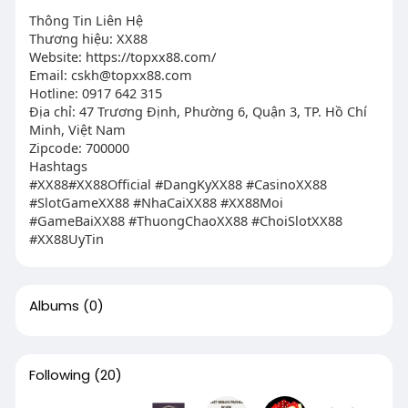
Thông Tin Liên Hệ
Thương hiệu: XX88
Website: https://topxx88.com/
Email:
cskh@topxx88.com
Hotline: 0917 642 315
Địa chỉ: 47 Trương Định, Phường 6, Quận 3, TP. Hồ Chí
Minh, Việt Nam
Zipcode: 700000
Hashtags
#XX88#XX88Official #DangKyXX88 #CasinoXX88
#SlotGameXX88 #NhaCaiXX88 #XX88Moi
#GameBaiXX88 #ThuongChaoXX88 #ChoiSlotXX88
#XX88UyTin
Albums
(0)
Following
(20)