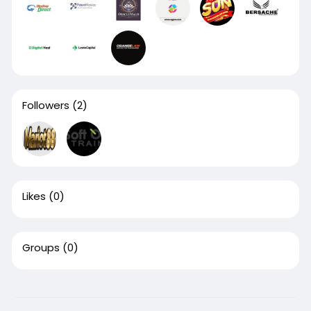
Followers
(2)
Likes
(0)
Groups
(0)