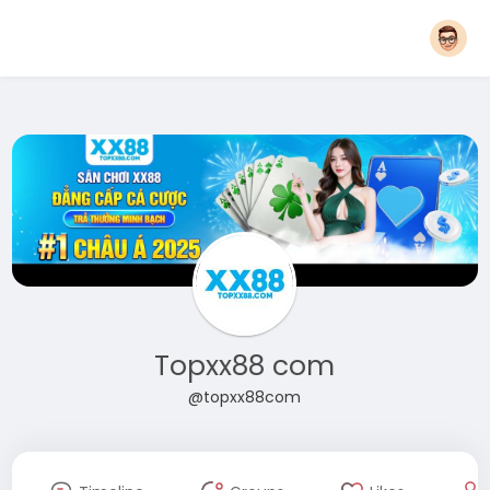
Topxx88 com
@topxx88com