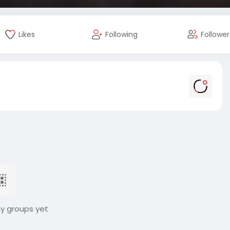
Likes
Following
Follower
ny groups yet