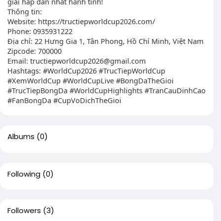
giải hấp dẫn nhất hành tinh!
Thông tin:
Website: https://tructiepworldcup2026.com/
Phone: 0935931222
Địa chỉ: 22 Hưng Gia 1, Tân Phong, Hồ Chí Minh, Việt Nam
Zipcode: 700000
Email:
tructiepworldcup2026@gmail.com
Hashtags: #WorldCup2026 #TrucTiepWorldCup
#XemWorldCup #WorldCupLive #BongDaTheGioi
#TrucTiepBongDa #WorldCupHighlights #TranCauDinhCao
#FanBongDa #CupVoDichTheGioi
Albums
(0)
Following
(0)
Followers
(3)