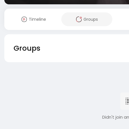
Timeline
Groups
Groups
Didn't join a