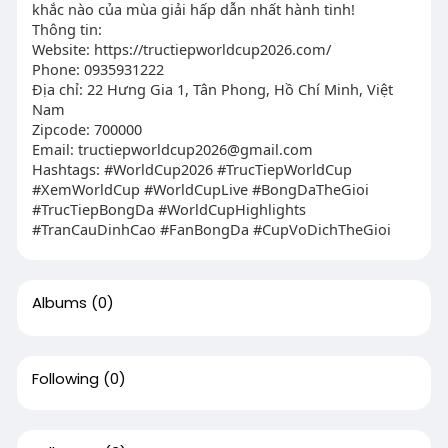
khắc nào của mùa giải hấp dẫn nhất hành tinh!
Thông tin:
Website: https://tructiepworldcup2026.com/
Phone: 0935931222
Địa chỉ: 22 Hưng Gia 1, Tân Phong, Hồ Chí Minh, Việt
Nam
Zipcode: 700000
Email:
tructiepworldcup2026@gmail.com
Hashtags: #WorldCup2026 #TrucTiepWorldCup
#XemWorldCup #WorldCupLive #BongDaTheGioi
#TrucTiepBongDa #WorldCupHighlights
#TranCauDinhCao #FanBongDa #CupVoDichTheGioi
Albums
(0)
Following
(0)