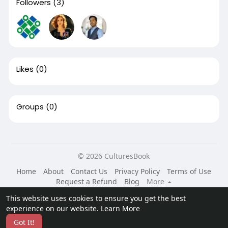
Followers
(3)
Likes
(0)
Groups
(0)
© 2026 CulturesBook
Home
About
Contact Us
Privacy Policy
Terms of Use
Request a Refund
Blog
More
Language
This website uses cookies to ensure you get the best
experience on our website.
Learn More
Got It!