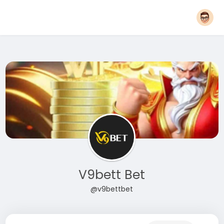
V9bett Bet
@v9bettbet