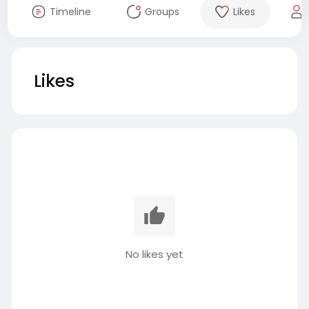
Timeline
Groups
Likes
Likes
No likes yet