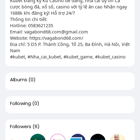
Kubet Đăng ký Ku Casino dễ dàng, nhà cái uy tín Cá
cược bóng đá, xổ số, casino với tỷ lệ ăn cao Nhận ngay
1688k khi đăng ký! Hỗ trợ 24/7
Thông tin chi tiết:
Hotline: 0583621235
Email:
vagabond68.com@gmail.com
Website: https://vagabond68.com/
Địa chỉ: 5 D5 P. Thành Công, Tổ 25, Ba Đình, Hà Nội, Việt
Nam
#kubet, #Nha_cai_kubet, #kubet_game, #kubet_casino
Albums
(0)
Following
(0)
Followers
(6)