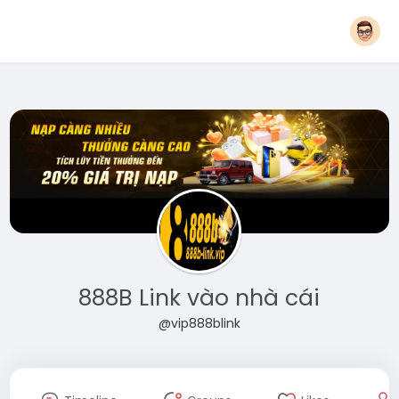
888B Link vào nhà cái
@vip888blink