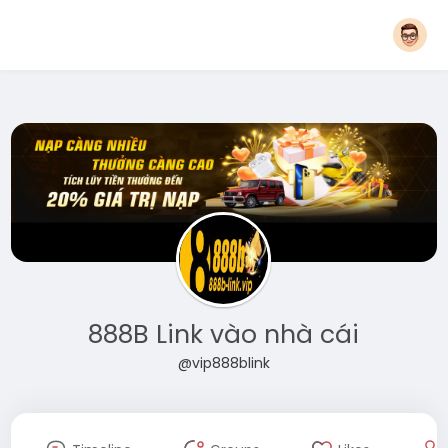
888B Link vào nhà cái
@vip888blink