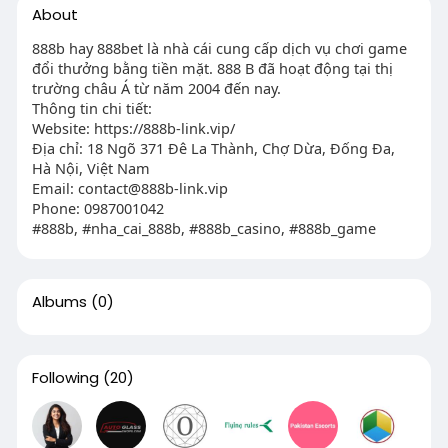
About
888b hay 888bet là nhà cái cung cấp dịch vụ chơi game
đổi thưởng bằng tiền mặt. 888 B đã hoạt động tại thị
trường châu Á từ năm 2004 đến nay.
Thông tin chi tiết:
Website: https://888b-link.vip/
Địa chỉ: 18 Ngõ 371 Đê La Thành, Chợ Dừa, Đống Đa,
Hà Nội, Việt Nam
Email:
contact@888b-link.vip
Phone: 0987001042
#888b, #nha_cai_888b, #888b_casino, #888b_game
Albums
(0)
Following
(20)