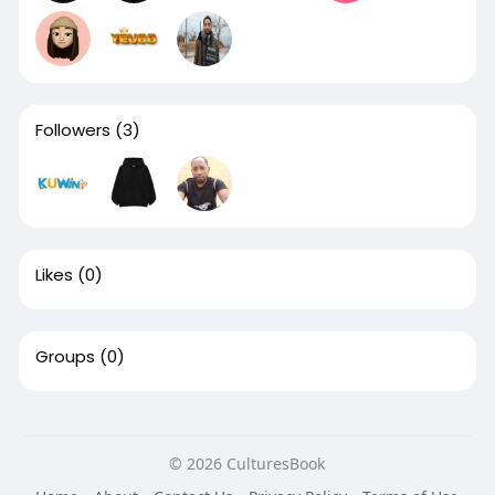
Followers
(3)
Likes
(0)
Groups
(0)
© 2026 CulturesBook