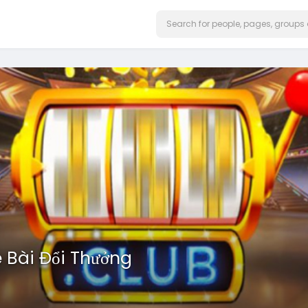
Bài Đổi Thưởng