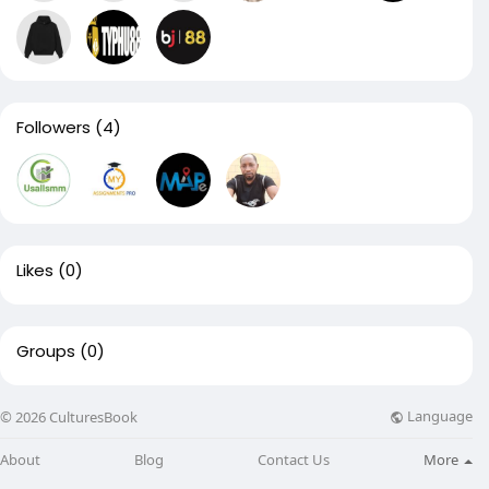
Followers
(4)
Likes
(0)
Groups
(0)
Language
© 2026 CulturesBook
About
Blog
Contact Us
More