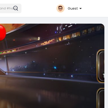
Guest