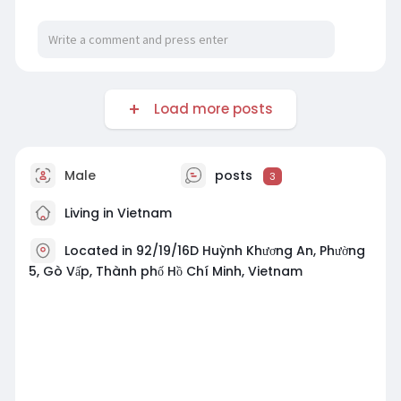
Load more posts
Male
posts
3
Living in Vietnam
Located in 92/19/16D Huỳnh Khương An, Phường
5, Gò Vấp, Thành phố Hồ Chí Minh, Vietnam