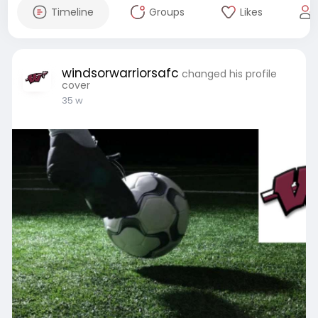
Timeline
Groups
Likes
windsorwarriorsafc
changed his profile
cover
35 w