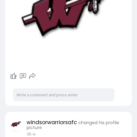
windsorwarriorsafc
changed his profile
picture
35 w