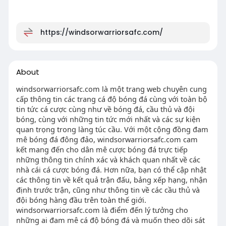
https://windsorwarriorsafc.com/
About
windsorwarriorsafc.com là một trang web chuyên cung
cấp thông tin các trang cá độ bóng đá cùng với toàn bộ
tin tức cá cược cùng như về bóng đá, cầu thủ và đội
bóng, cùng với những tin tức mới nhất và các sự kiện
quan trọng trong làng túc cầu. Với một cộng đồng đam
mê bóng đá đông đảo, windsorwarriorsafc.com cam
kết mang đến cho dân mê cược bóng đá trực tiếp
những thông tin chính xác và khách quan nhất về các
nhà cái cá cược bóng đá. Hơn nữa, bạn có thể cập nhật
các thông tin về kết quả trận đấu, bảng xếp hạng, nhận
định trước trận, cũng như thông tin về các cầu thủ và
đội bóng hàng đầu trên toàn thế giới.
windsorwarriorsafc.com là điểm đến lý tưởng cho
những ai đam mê cá độ bóng đá và muốn theo dõi sát