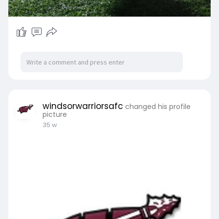
windsorwarriorsafc
changed his profile
picture
35 w